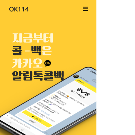
OK114
지금부터
콜
-
백
은
카카오
알림톡콜백